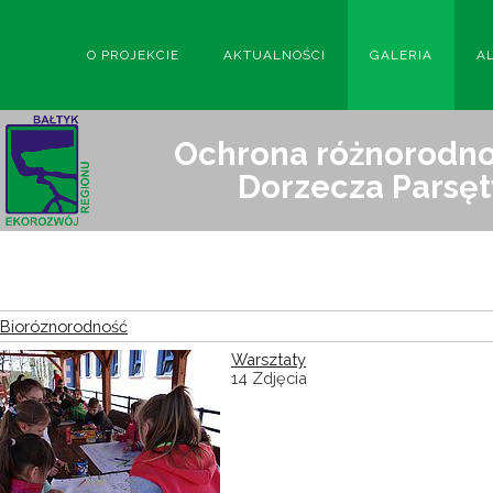
O PROJEKCIE
AKTUALNOŚCI
GALERIA
A
Ochrona różnorodnoś
Dorzecza Parsęt
Bioróznorodność
Warsztaty
14 Zdjęcia