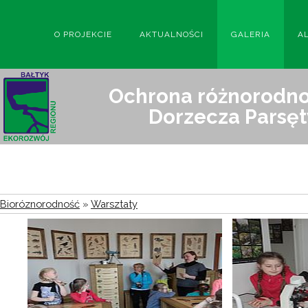
O PROJEKCIE
AKTUALNOŚCI
GALERIA
A
Ochrona różnorodnoś
Dorzecza Parsęt
Bioróznorodność
»
Warsztaty