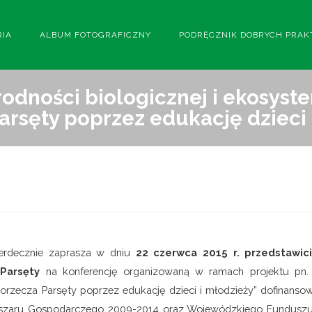
RIA
ALBUM FOTOGRAFICZNY
PODRĘCZNIK DOBRYCH PRAK
odności biologicznej i ekosyst
arsęty poprzez edukację dzieci 
serdecznie zaprasza w dniu
22 czerwca 2015 r. przedstawic
Parsęty
na konferencję organizowaną w ramach projektu pn.
Dorzecza Parsęty poprzez edukację dzieci i młodzieży” dofinans
szaru Gospodarczego 2009-2014 oraz Wojewódzkiego Fundusz