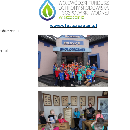
www.wfos.szczecin.pl
załączeniu
rg.pl