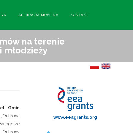
TYK
APLIKACJA MOBILNA
KONTAKT
emów na terenie
i młodzieży
ieli Gmin
 „Ochrona
www.eeagrants.org
owanego ze
u Ochrony