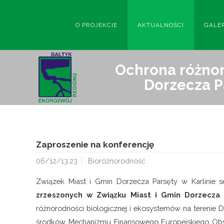
O PROJEKCIE
AKTUALNOŚCI
GALE
Ochrona różnor
Dorzecza P
Zaproszenie na konferencję
06/12/13:23
Bioróżnorodność
Związek Miast i Gmin Dorzecza Parsęty w Karlinie 
zrzeszonych w Związku Miast i Gmin Dorzecza 
różnorodności biologicznej i ekosystemów na terenie 
środków Mechanizmu Finansowego Europejskiego Ob