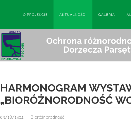
O PROJEKCIE
AKTUALNOŚCI
GALERIA
A
Ochrona różnorodnoś
Dorzecza Parsęt
HARMONOGRAM WYSTAW
„BIORÓŻNORODNOŚĆ WO
03/18/14:11
Bioróżnorodność