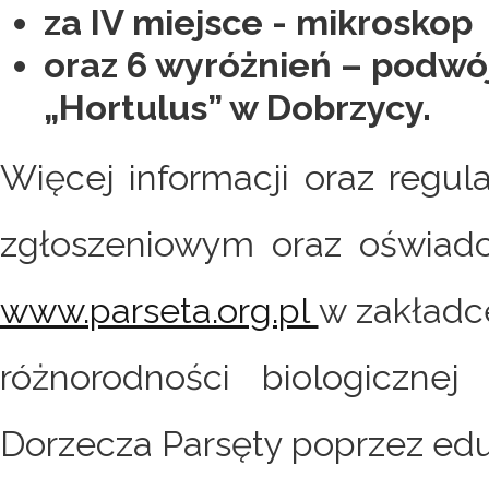
za IV miejsce - mikroskop
oraz 6 wyróżnień – podwó
„Hortulus” w Dobrzycy.
Więcej informacji oraz regu
zgłoszeniowym oraz oświadc
www.parseta.org.pl
w zakładc
różnorodności biologiczne
Dorzecza Parsęty poprzez edu