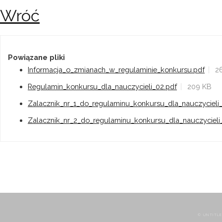
Wróć
Powiązane pliki
Informacja_o_zmianach_w_regulaminie_konkursu.pdf
2
Regulamin_konkursu_dla_nauczycieli_02.pdf
209 KB
Zalacznik_nr_1_do_regulaminu_konkursu_dla_nauczycieli
Zalacznik_nr_2_do_regulaminu_konkursu_dla_nauczycieli
© UNTITLE