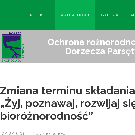
O PROJEKCIE
AKTUALNOŚCI
GALERIA
A
Ochrona różnorodnoś
Dorzecza Parsęt
Zmiana terminu składania
„Żyj, poznawaj, rozwijaj si
bioróżnorodność”
10/12/16:01
Bioróżnorodność