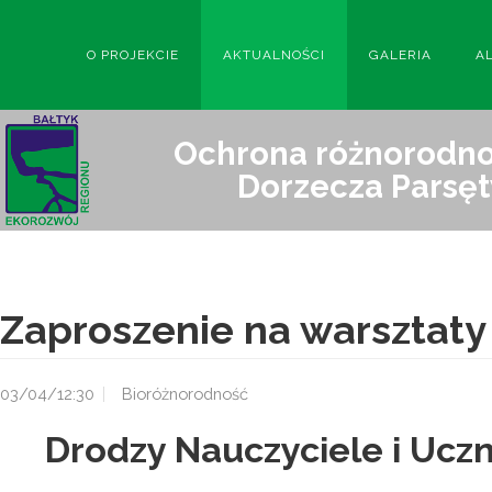
O PROJEKCIE
AKTUALNOŚCI
GALERIA
A
Ochrona różnorodnoś
Dorzecza Parsęt
Zaproszenie na warsztaty
03/04/12:30
Bioróżnorodność
Drodzy Nauczyciele i Uczn