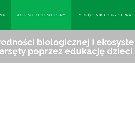
RIA
ALBUM FOTOGRAFICZNY
PODRĘCZNIK DOBRYCH PRAK
odności biologicznej i ekosyst
arsęty poprzez edukację dzieci 