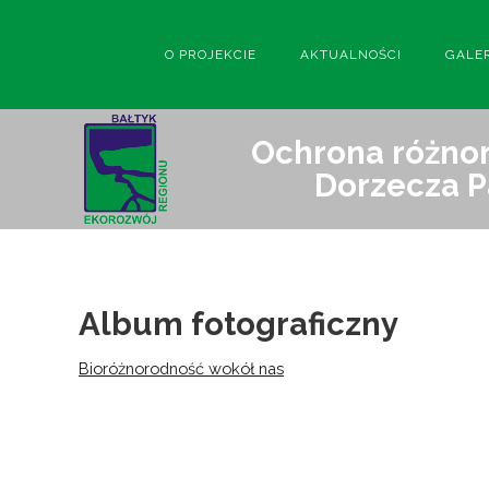
O PROJEKCIE
AKTUALNOŚCI
GALE
Ochrona różnor
Dorzecza P
Album fotograficzny
Bioróżnorodność wokół nas