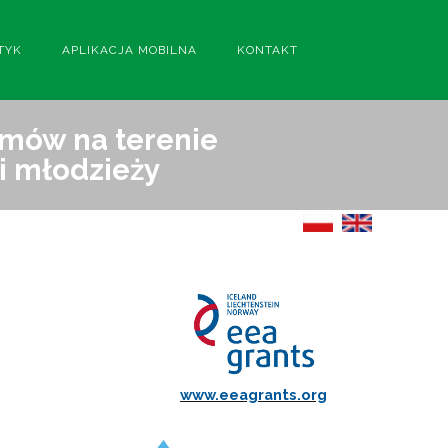
TYK
APLIKACJA MOBILNA
KONTAKT
emów na terenie
i młodzieży
www.eeagrants.org