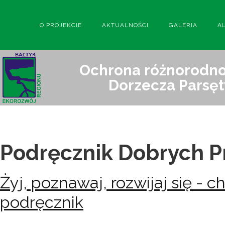
O PROJEKCIE
AKTUALNOŚCI
GALERIA
A
Ochrona różnorodnoś
Dorzecza Parsęt
Podręcznik Dobrych P
Żyj, poznawaj, rozwijaj się - 
podręcznik