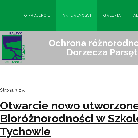
O PROJEKCIE
AKTUALNOŚCI
GALERIA
A
Ochrona różnorodnoś
Dorzecza Parsęt
Strona 3 z 5.
Otwarcie nowo utworzone
Bioróżnorodności w Szko
Tychowie