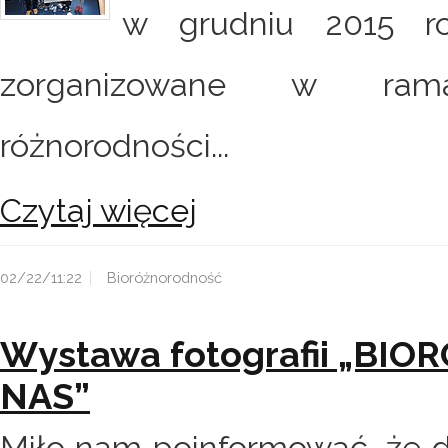
w grudniu 2015 ro
zorganizowane w rama
różnorodności...
Czytaj więcej
02/22/11:22
Bioróżnorodność
Wystawa fotografii „B
NAS”
Miło nam poinformować, że 