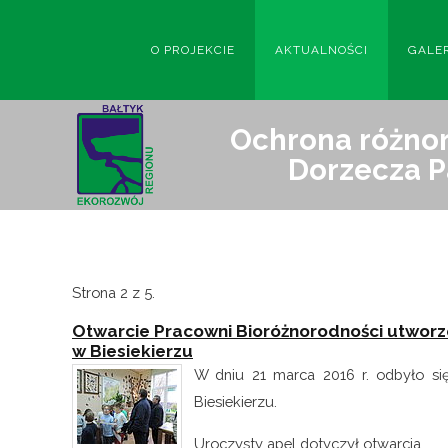
O PROJEKCIE
AKTUALNOŚCI
GALE
Ochrona różnor
Dorzecza P
Strona 2 z 5.
Otwarcie Pracowni Bioróżnorodności utwor
w Biesiekierzu
W dniu 21 marca 2016 r. odbyło si
Biesiekierzu.
Uroczysty apel dotyczył otwarcia...