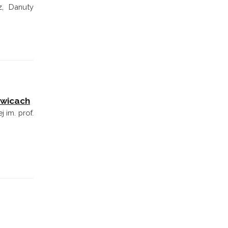
z, Danuty
rwicach
 im. prof.