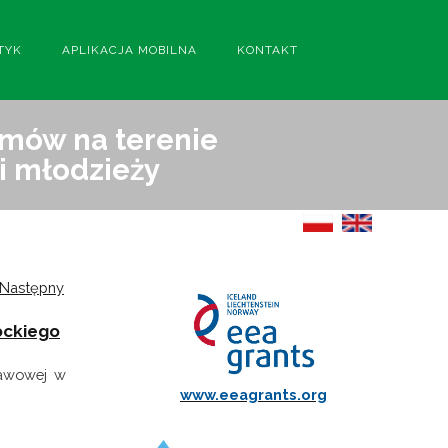
TYK
APLIKACJA MOBILNA
KONTAKT
emów na terenie
i młodzieży
Następny
ockiego
tawowej w
www.eeagrants.org