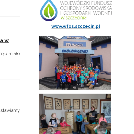
www.wfos.szczecin.pl
za w
oju miało
dstawiamy