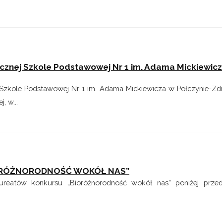
icznej Szkole Podstawowej Nr 1 im. Adama Mickiewic
Szkole Podstawowej Nr 1 im. Adama Mickiewicza w Połczynie-Zdr
, w...
RÓŻNORODNOŚĆ WOKÓŁ NAS”
ureatów konkursu „Bioróżnorodność wokół nas” poniżej prze