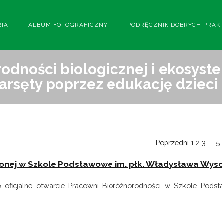
RIA
ALBUM FOTOGRAFICZNY
PODRĘCZNIK DOBRYCH PRAK
odności biologicznej i ekosyst
arsęty poprzez edukację dzieci 
Poprzedni
1
2
3
....
5
zonej w Szkole Podstawowe im. płk. Władysława Wys
ę oficjalne otwarcie Pracowni Bioróżnorodności w Szkole Pods