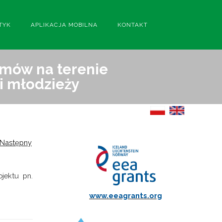
TYK
APLIKACJA MOBILNA
KONTAKT
emów na terenie
i młodzieży
Następny
ojektu pn.
www.eeagrants.org