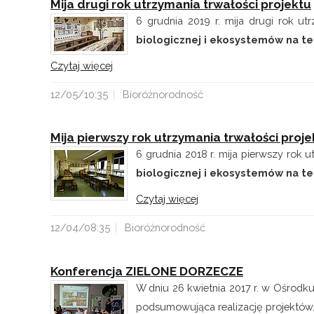
Mija drugi rok utrzymania trwałości projektu
6 grudnia 2019 r. mija drugi rok ut
biologicznej i ekosystemów na ter
Czytaj więcej
12/05/10:35
Bioróżnorodność
Mija pierwszy rok utrzymania trwałości proje
6 grudnia 2018 r. mija pierwszy rok 
biologicznej i ekosystemów na ter
Czytaj więcej
12/04/08:35
Bioróżnorodność
Konferencja ZIELONE DORZECZE
W dniu 26 kwietnia 2017 r. w Ośrodku
podsumowująca realizację projektów..