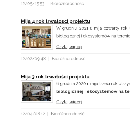
12/05/15:53
Bioróżnorodność
Mija 4 rok trwalosci projektu
W grudniu 2021 r. mija czwarty rok 
biologicznej i ekosystemów na terenie.
Czytaj więcej
12/02/09:48
Bioróżnorodność
Mija 3 rok trwałości projektu
6 grudnia 2020 r. mija trzeci rok utrz
biologicznej i ekosystemów na ter
Czytaj więcej
12/04/08:12
Bioróżnorodność