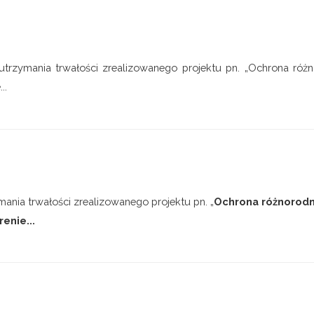
utrzymania trwałości zrealizowanego projektu pn. „Ochrona róż
..
ymania trwałości zrealizowanego projektu pn. „
Ochrona różnorodn
enie...