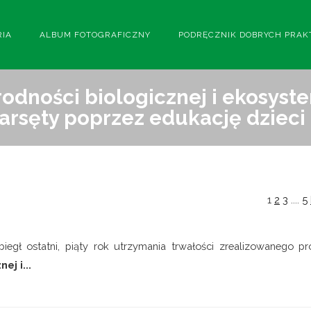
RIA
ALBUM FOTOGRAFICZNY
PODRĘCZNIK DOBRYCH PRAK
odności biologicznej i ekosyst
arsęty poprzez edukację dzieci 
1
2
3
....
5
iegł ostatni, piąty rok utrzymania trwałości zrealizowanego pr
ej i...