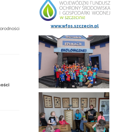
www.wfos.szczecin.pl
norodności
ości