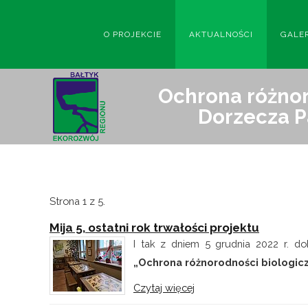
O PROJEKCIE
AKTUALNOŚCI
GALE
Ochrona różnor
Dorzecza P
Strona 1 z 5.
Mija 5, ostatni rok trwałości projektu
I tak z dniem 5 grudnia 2022 r. dob
„Ochrona różnorodności biologiczn
Czytaj więcej