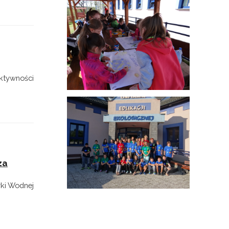
ektywności
za
ki Wodnej