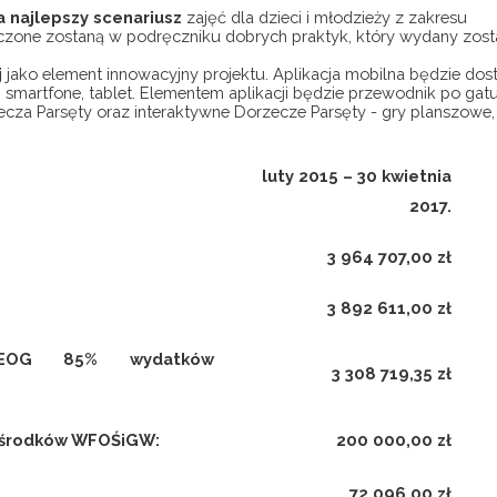
 najlepszy scenariusz
zajęć dla dzieci i młodzieży z zakresu
zczone zostaną w podręczniku dobrych praktyk, który wydany zost
j
jako element innowacyjny projektu. Aplikacja mobilna będzie dos
smartfone, tablet. Elementem aplikacji będzie przewodnik po gat
ecza Parsęty oraz interaktywne Dorzecze Parsęty - gry planszowe, 
luty 2015 – 30 kwietnia
2017.
3 964 707,00 zł
3 892 611,00 zł
 EOG 85% wydatków
3 308 719,35 zł
e środków WFOŚiGW:
200 000,00 zł
72 096,00 zł