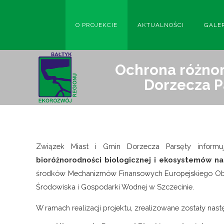
O PROJEKCIE
AKTUALNOŚCI
GALE
Ochrona różnor
Dorzecza P
Związek Miast i Gmin Dorzecza Parsęty informuj
bioróżnorodności biologicznej i ekosystemów na
środków Mechanizmów Finansowych Europejskiego O
Środowiska i Gospodarki Wodnej w Szczecinie.
W ramach realizacji projektu, zrealizowane zostały nast