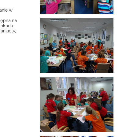
anie w
tępna na
unkach
ankiety,