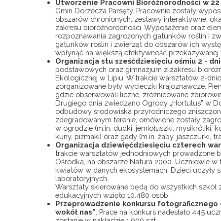
Utworzenie Pracowni Bioróżnorodności w 2
Gmin Dorzecza Parsęty. Pracownie zostały wypos
obszarów chronionych, zestawy interaktywne, o
zakresu bioróżnorodności. Wyposażenie oraz ele
rozpoznawania zagrożonych gatunków roślin i z
gatunków roślin i zwierząt do obszarów ich wys
wpłynąć na większą efektywność przekazywanej wi
Organizacja stu sześćdziesięciu ośmiu 2 - d
podstawowych oraz gimnazjum z zakresu bioróżn
Ekologicznej w Lipiu. W trakcie warsztatów 2-dn
zorganizowane były wycieczki krajoznawcze. Pie
gdzie obserwowali liczne, zróżnicowane zbiorow
Drugiego dnia zwiedzano Ogrody „Hortulus” w Do
odbudowy środowiska przyrodniczego zniszczoneg
zdegradowanym terenie, omówione zostały zagrożon
w ogrodzie (m.in. dudki, jemiołuszki, mysikróliki, k
kuny, piżmaki) oraz gady (m.in. żaby, jaszczurki, tr
Organizacja dziewięćdziesięciu czterech wa
trakcie warsztatów jednodniowych prowadzone były
Ośrodka, na obszarze Natura 2000. Uczniowie w t
kwiatów w danych ekosystemach. Dzieci uczyły się
laboratoryjnych.
Warsztaty skierowane będą do wszystkich szkół z
edukacyjnych wzięło 10.480 osób .
Przeprowadzenie konkursu fotograficznego 
wokół nas”
. Prace na konkurs nadesłało 445 uc
zostanie w nakładzie 1.000 szt.