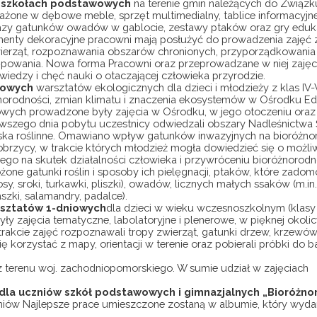
2 szkołach podstawowych
na terenie gmin należących do Związku
ażone w dębowe meble, sprzęt multimedialny, tablice informacyjn
kazy gatunków owadów w gablocie, zestawy ptaków oraz gry eduk
menty dekoracyjne pracowni mają posłużyć do prowadzenia zajęć 
wierząt, rozpoznawania obszarów chronionych, przyporządkowania
tępowania. Nowa forma Pracowni oraz przeprowadzane w niej zajęc
edzy i chęć nauki o otaczającej człowieka przyrodzie.
niowych
warsztatów ekologicznych dla dzieci i młodzieży z klas IV-
orodności, zmian klimatu i znaczenia ekosystemów w Ośrodku Ed
iowych prowadzone były zajęcia w Ośrodku, w jego otoczeniu oraz
rwszego dnia pobytu uczestnicy odwiedzali obszary Nadleśnictwa 
iska roślinne. Omawiano wpływ gatunków inwazyjnych na bioróżno
brzycy, w trakcie których młodzież mogła dowiedzieć się o możli
o na skutek działalności człowieka i przywróceniu bioróżnorodn
e gatunki roślin i sposoby ich pielęgnacji, ptaków, które zadomo
osy, sroki, turkawki, pliszki), owadów, licznych małych ssaków (m.in. j
aszki, salamandry, padalce).
rsztatów 1-dniowych
dla dzieci w wieku wczesnoszkolnym (klasy I-
 zajęcia tematyczne, labolatoryjne i plenerowe, w pięknej okolic
rakcie zajęć rozpoznawali tropy zwierząt, gatunki drzew, krzewów
 korzystać z mapy, orientacji w terenie oraz pobierali próbki do 
 terenu woj. zachodniopomorskiego. W sumie udział w zajęciach
dla uczniów szkół podstawowych i gimnazjalnych „Bioróżno
zniów Najlepsze prace umieszczone zostaną w albumie, który wyd