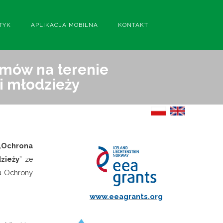
TYK
APLIKACJA MOBILNA
KONTAKT
emów na terenie
i młodzieży
„
Ochrona
zieży
” ze
u Ochrony
www.eeagrants.org