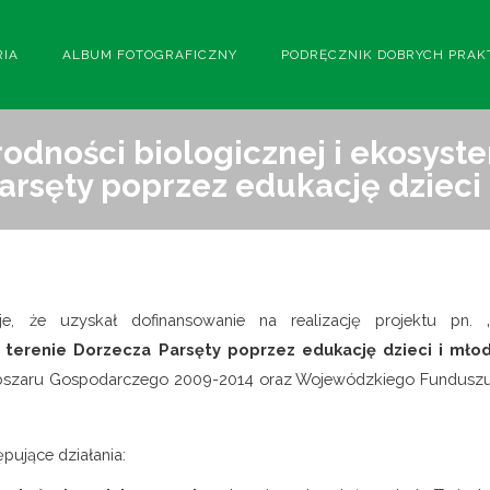
RIA
ALBUM FOTOGRAFICZNY
PODRĘCZNIK DOBRYCH PRAK
odności biologicznej i ekosyst
arsęty poprzez edukację dzieci 
e, że uzyskał dofinansowanie na realizację projektu pn. 
 terenie Dorzecza Parsęty poprzez edukację dzieci i młod
bszaru Gospodarczego 2009-2014 oraz Wojewódzkiego Fundusz
ępujące działania: