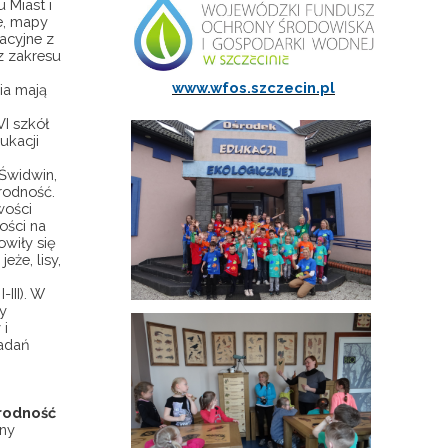
 Miast i
e, mapy
acyjne z
z zakresu
www.wfos.szczecin.pl
ia mają
VI szkół
ukacji
Świdwin,
rodność.
wości
ości na
wiły się
eże, lisy,
III). W
y
 i
badań
rodność
any